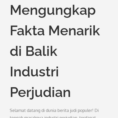
Mengungkap
Fakta Menarik
di Balik
Industri
Perjudian
Selamat datang di dunia berita judi populer! Di
tengah maraknya industri perjudian, terdapat