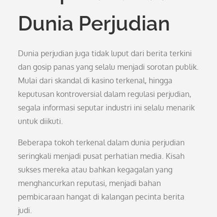
Dunia Perjudian
Dunia perjudian juga tidak luput dari berita terkini
dan gosip panas yang selalu menjadi sorotan publik.
Mulai dari skandal di kasino terkenal, hingga
keputusan kontroversial dalam regulasi perjudian,
segala informasi seputar industri ini selalu menarik
untuk diikuti.
Beberapa tokoh terkenal dalam dunia perjudian
seringkali menjadi pusat perhatian media. Kisah
sukses mereka atau bahkan kegagalan yang
menghancurkan reputasi, menjadi bahan
pembicaraan hangat di kalangan pecinta berita
judi.