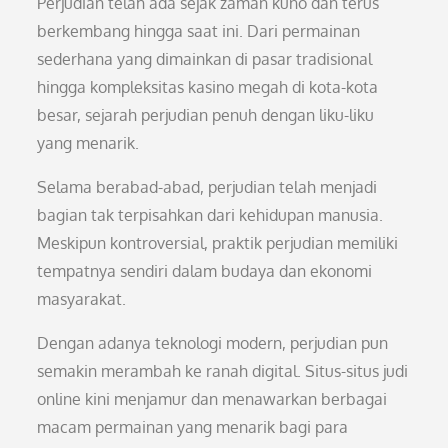
Perjudian telah ada sejak zaman kuno dan terus
berkembang hingga saat ini. Dari permainan
sederhana yang dimainkan di pasar tradisional
hingga kompleksitas kasino megah di kota-kota
besar, sejarah perjudian penuh dengan liku-liku
yang menarik.
Selama berabad-abad, perjudian telah menjadi
bagian tak terpisahkan dari kehidupan manusia.
Meskipun kontroversial, praktik perjudian memiliki
tempatnya sendiri dalam budaya dan ekonomi
masyarakat.
Dengan adanya teknologi modern, perjudian pun
semakin merambah ke ranah digital. Situs-situs judi
online kini menjamur dan menawarkan berbagai
macam permainan yang menarik bagi para