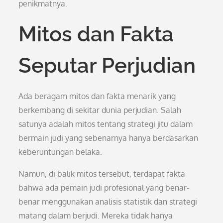
penikmatnya.
Mitos dan Fakta
Seputar Perjudian
Ada beragam mitos dan fakta menarik yang
berkembang di sekitar dunia perjudian. Salah
satunya adalah mitos tentang strategi jitu dalam
bermain judi yang sebenarnya hanya berdasarkan
keberuntungan belaka.
Namun, di balik mitos tersebut, terdapat fakta
bahwa ada pemain judi profesional yang benar-
benar menggunakan analisis statistik dan strategi
matang dalam berjudi. Mereka tidak hanya