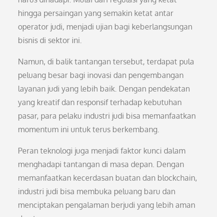
hingga persaingan yang semakin ketat antar
operator judi, menjadi ujian bagi keberlangsungan
bisnis di sektor ini.
Namun, di balik tantangan tersebut, terdapat pula
peluang besar bagi inovasi dan pengembangan
layanan judi yang lebih baik. Dengan pendekatan
yang kreatif dan responsif terhadap kebutuhan
pasar, para pelaku industri judi bisa memanfaatkan
momentum ini untuk terus berkembang.
Peran teknologi juga menjadi faktor kunci dalam
menghadapi tantangan di masa depan. Dengan
memanfaatkan kecerdasan buatan dan blockchain,
industri judi bisa membuka peluang baru dan
menciptakan pengalaman berjudi yang lebih aman