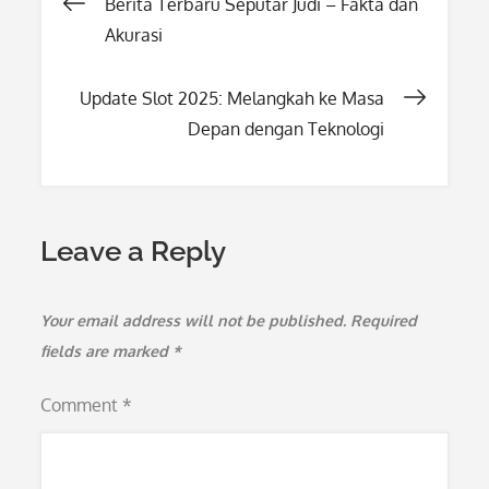
Post
Berita Terbaru Seputar Judi – Fakta dan
Akurasi
navigation
Update Slot 2025: Melangkah ke Masa
Depan dengan Teknologi
Leave a Reply
Your email address will not be published.
Required
fields are marked
*
Comment
*