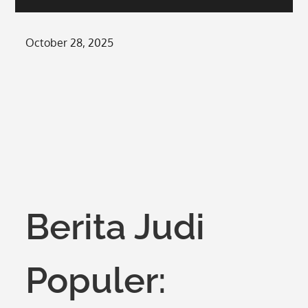
Posted
October 28, 2025
on
Berita Judi
Populer: