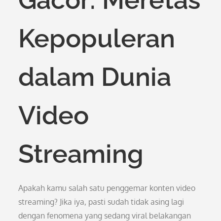
Kepopuleran
dalam Dunia
Video
Streaming
Apakah kamu salah satu penggemar konten video
streaming? Jika iya, pasti sudah tidak asing lagi
dengan fenomena yang sedang viral belakangan