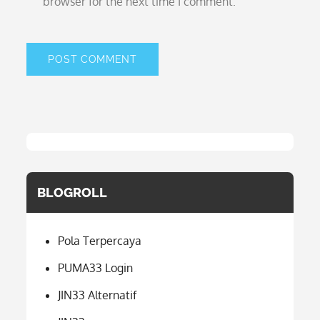
browser for the next time I comment.
BLOGROLL
Pola Terpercaya
PUMA33 Login
JIN33 Alternatif