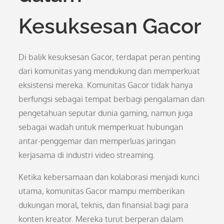
Kesuksesan Gacor
Di balik kesuksesan Gacor, terdapat peran penting
dari komunitas yang mendukung dan memperkuat
eksistensi mereka. Komunitas Gacor tidak hanya
berfungsi sebagai tempat berbagi pengalaman dan
pengetahuan seputar dunia gaming, namun juga
sebagai wadah untuk memperkuat hubungan
antar-penggemar dan memperluas jaringan
kerjasama di industri video streaming.
Ketika kebersamaan dan kolaborasi menjadi kunci
utama, komunitas Gacor mampu memberikan
dukungan moral, teknis, dan finansial bagi para
konten kreator. Mereka turut berperan dalam