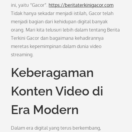
ini, yaitu “Gacor”.
https://beritaterkinigacor.com
Tidak hanya sekadar menjadi istilah, Gacor telah
menjadi bagian dari kehidupan digital banyak
orang. Mari kita telusuri lebih dalam tentang Berita
Terkini Gacor dan bagaimana kehadirannya
meretas kepemimpinan dalam dunia video
streaming.
Keberagaman
Konten Video di
Era Modern
Dalam era digital yang terus berkembang,