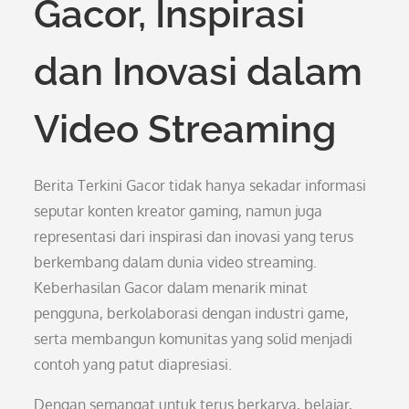
Gacor, Inspirasi
dan Inovasi dalam
Video Streaming
Berita Terkini Gacor tidak hanya sekadar informasi
seputar konten kreator gaming, namun juga
representasi dari inspirasi dan inovasi yang terus
berkembang dalam dunia video streaming.
Keberhasilan Gacor dalam menarik minat
pengguna, berkolaborasi dengan industri game,
serta membangun komunitas yang solid menjadi
contoh yang patut diapresiasi.
Dengan semangat untuk terus berkarya, belajar,