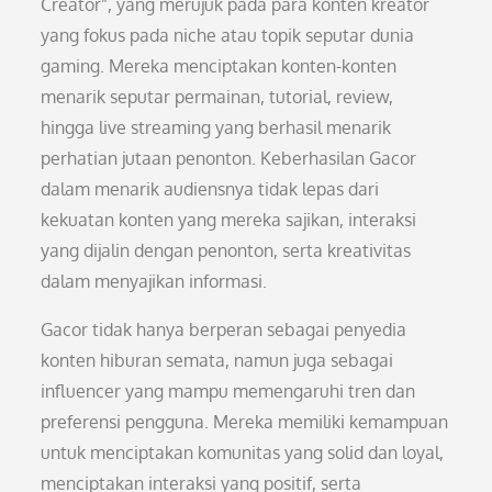
Creator”, yang merujuk pada para konten kreator
yang fokus pada niche atau topik seputar dunia
gaming. Mereka menciptakan konten-konten
menarik seputar permainan, tutorial, review,
hingga live streaming yang berhasil menarik
perhatian jutaan penonton. Keberhasilan Gacor
dalam menarik audiensnya tidak lepas dari
kekuatan konten yang mereka sajikan, interaksi
yang dijalin dengan penonton, serta kreativitas
dalam menyajikan informasi.
Gacor tidak hanya berperan sebagai penyedia
konten hiburan semata, namun juga sebagai
influencer yang mampu memengaruhi tren dan
preferensi pengguna. Mereka memiliki kemampuan
untuk menciptakan komunitas yang solid dan loyal,
menciptakan interaksi yang positif, serta