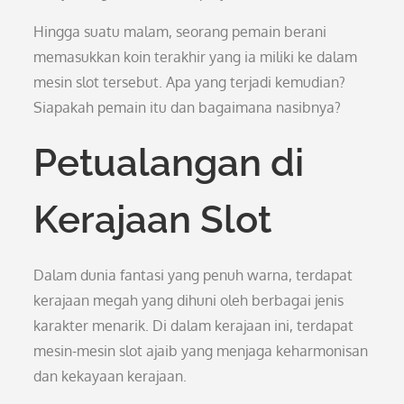
Hingga suatu malam, seorang pemain berani
memasukkan koin terakhir yang ia miliki ke dalam
mesin slot tersebut. Apa yang terjadi kemudian?
Siapakah pemain itu dan bagaimana nasibnya?
Petualangan di
Kerajaan Slot
Dalam dunia fantasi yang penuh warna, terdapat
kerajaan megah yang dihuni oleh berbagai jenis
karakter menarik. Di dalam kerajaan ini, terdapat
mesin-mesin slot ajaib yang menjaga keharmonisan
dan kekayaan kerajaan.