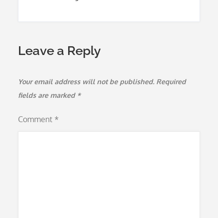
Leave a Reply
Your email address will not be published.
Required
fields are marked
*
Comment
*