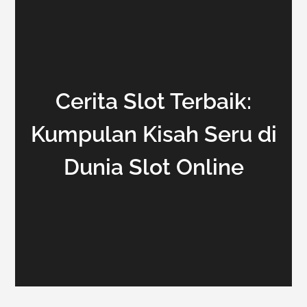
Cerita Slot Terbaik:
Kumpulan Kisah Seru di
Dunia Slot Online