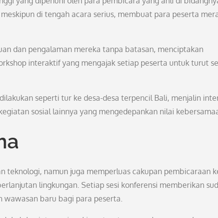
nggi yang dipenuhi oleh para pembicara yang ahli di bidangny
a meskipun di tengah acara serius, membuat para peserta mer
huan dan pengalaman mereka tanpa batasan, menciptakan
orkshop interaktif yang mengajak setiap peserta untuk turut s
ilakukan seperti tur ke desa-desa terpencil Bali, menjalin inte
kegiatan sosial lainnya yang mengedepankan nilai kebersama
ma
an teknologi, namun juga memperluas cakupan pembicaraan k
erlanjutan lingkungan. Setiap sesi konferensi memberikan su
n wawasan baru bagi para peserta.