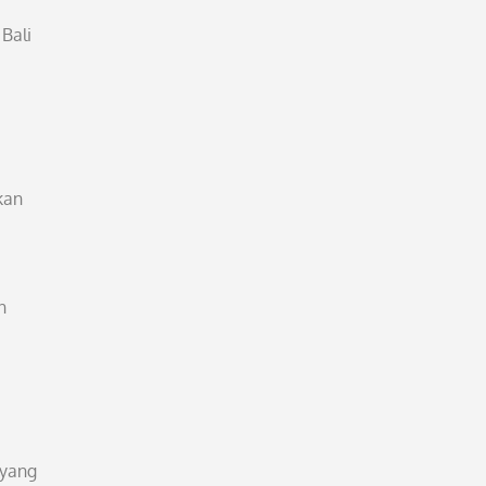
Bali
kan
n
 yang