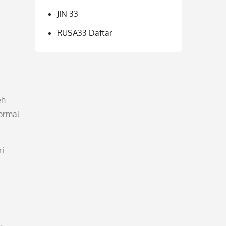
JIN 33
RUSA33 Daftar
eh
formal
ri