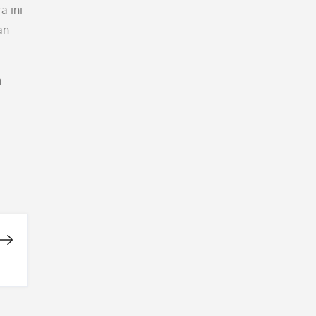
 ini
an
n