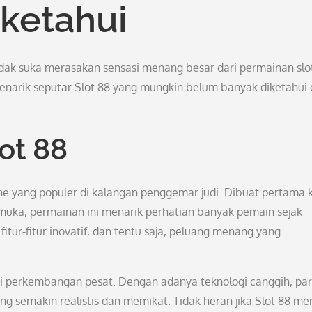
iketahui
tidak suka merasakan sensasi menang besar dari permainan slo
menarik seputar Slot 88 yang mungkin belum banyak diketahui 
ot 88
ne yang populer di kalangan penggemar judi. Dibuat pertama k
uka, permainan ini menarik perhatian banyak pemain sejak
 fitur-fitur inovatif, dan tentu saja, peluang menang yang
mi perkembangan pesat. Dengan adanya teknologi canggih, pa
semakin realistis dan memikat. Tidak heran jika Slot 88 men