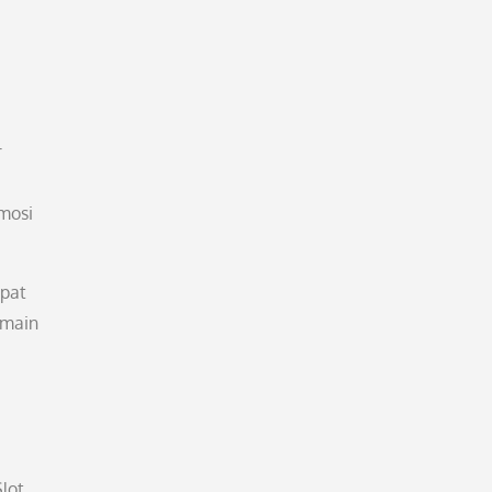
r
emosi
apat
rmain
Slot