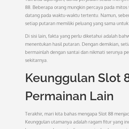
88. Beberapa orang mungkin percaya pada mitos t
datang pada waktu-waktu tertentu. Namun, sebe
setiap putaran memiliki peluang yang sama untu
Di sisi lain, fakta yang perlu diketahui adalah
menentukan hasil putaran. Dengan demikian, setiap
bermainlah dengan santai dan nikmati serunya p
sekitarnya.
Keunggulan Slot 
Permainan Lain
Terakhir, mari kita bahas mengapa Slot 88 menjad
Keunggulan utamanya adalah ragam fitur yang inov