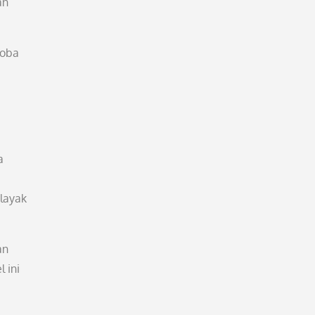
an
coba
a
 layak
an
 ini