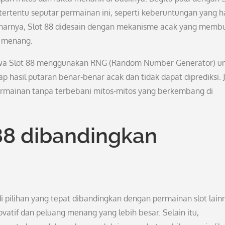
ertentu seputar permainan ini, seperti keberuntungan yang 
narnya, Slot 88 didesain dengan mekanisme acak yang memb
k menang.
 bahwa Slot 88 menggunakan RNG (Random Number Generator) u
 hasil putaran benar-benar acak dan tidak dapat diprediksi. J
ermainan tanpa terbebani mitos-mitos yang berkembang di
88 dibandingkan
i pilihan yang tepat dibandingkan dengan permainan slot lain
atif dan peluang menang yang lebih besar. Selain itu,