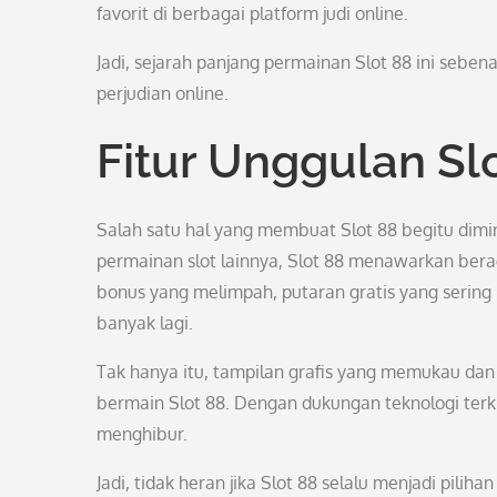
favorit di berbagai platform judi online.
Jadi, sejarah panjang permainan Slot 88 ini seb
perjudian online.
Fitur Unggulan Sl
Salah satu hal yang membuat Slot 88 begitu dimin
permainan slot lainnya, Slot 88 menawarkan berag
bonus yang melimpah, putaran gratis yang seri
banyak lagi.
Tak hanya itu, tampilan grafis yang memukau da
bermain Slot 88. Dengan dukungan teknologi te
menghibur.
Jadi, tidak heran jika Slot 88 selalu menjadi pili