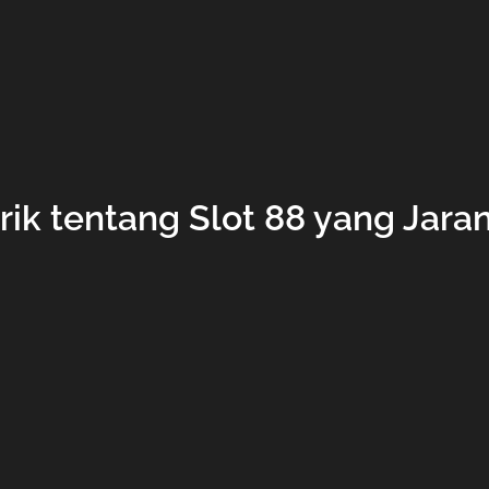
ik tentang Slot 88 yang Jara