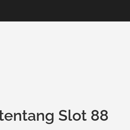
tentang Slot 88