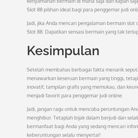
kenyamanan bermain di mana saja dan kapan saja
Slot 88 pilihan ideal bagi para penggemar judi onl
Jadi, jika Anda mencari pengalaman bermain slot
Slot 88. Dapatkan sensasi bermain yang tak terlup
Kesimpulan
Setelah membahas berbagai fakta menarik seputar
menawarkan keseruan bermain yang tinggi, tetapi
inovatif, tampilan grafis yang memukau, dan keu
menjadi favorit para penggemar judi online.
Jadi, jangan ragu untuk mencoba peruntungan And
menghibur. Tetaplah bijak dalam berjudi dan sela
bermanfaat bagi Anda yang sedang mencari infor
keberuntungan selalu menyertai!