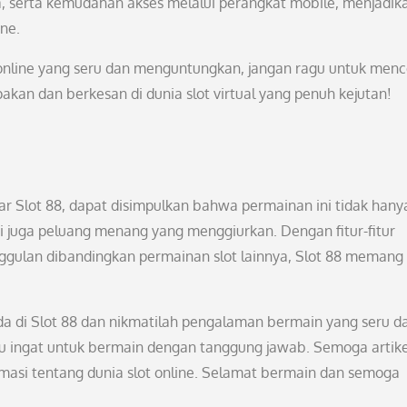
, serta kemudahan akses melalui perangkat mobile, menjadik
ine.
 online yang seru dan menguntungkan, jangan ragu untuk men
akan dan berkesan di dunia slot virtual yang penuh kejutan!
 Slot 88, dapat disimpulkan bahwa permainan ini tidak hany
 juga peluang menang yang menggiurkan. Dengan fitur-fitur
nggulan dibandingkan permainan slot lainnya, Slot 88 memang
a di Slot 88 dan nikmatilah pengalaman bermain yang seru d
lu ingat untuk bermain dengan tanggung jawab. Semoga artikel
masi tentang dunia slot online. Selamat bermain dan semoga