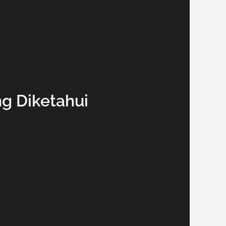
ng Diketahui