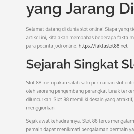
yang Jarang D
Selamat datang di dunia slot online! Siapa yang 
artikel ini, kita akan membahas beberapa fakta 
para pecinta judi online.
https://faktaslot88.net
Sejarah Singkat Sl
Slot 88 merupakan salah satu permainan slot onli
oleh seorang pengembang perangkat lunak terkem
diluncurkan. Slot 88 memiliki desain yang atraktif,
menggiurkan.
Sejak awal kehadirannya, Slot 88 terus mengala
pemain dapat menikmati pengalaman bermain yang 