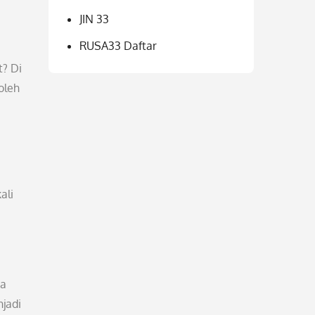
JIN 33
RUSA33 Daftar
t? Di
oleh
ali
ra
jadi