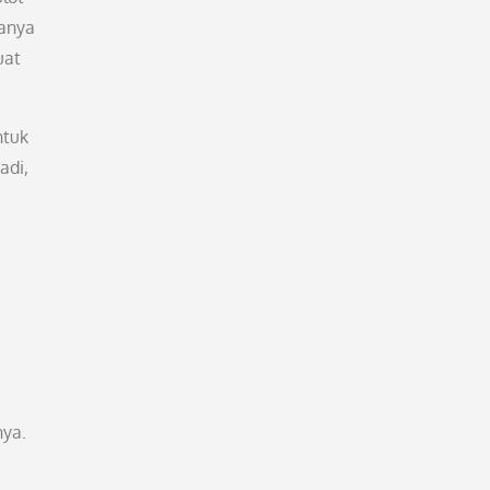
hanya
uat
ntuk
adi,
nya.