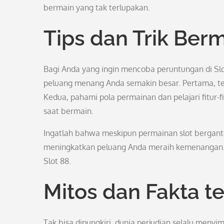
bermain yang tak terlupakan.
Tips dan Trik Berm
Bagi Anda yang ingin mencoba peruntungan di Slot
peluang menang Anda semakin besar. Pertama, te
Kedua, pahami pola permainan dan pelajari fitur-f
saat bermain.
Ingatlah bahwa meskipun permainan slot bergant
meningkatkan peluang Anda meraih kemenangan. Ja
Slot 88.
Mitos dan Fakta t
Tak bisa dipungkiri, dunia perjudian selalu menyi