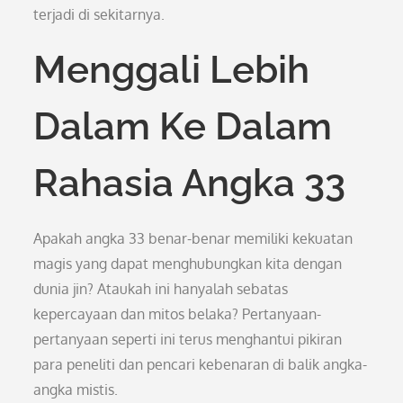
terjadi di sekitarnya.
Menggali Lebih
Dalam Ke Dalam
Rahasia Angka 33
Apakah angka 33 benar-benar memiliki kekuatan
magis yang dapat menghubungkan kita dengan
dunia jin? Ataukah ini hanyalah sebatas
kepercayaan dan mitos belaka? Pertanyaan-
pertanyaan seperti ini terus menghantui pikiran
para peneliti dan pencari kebenaran di balik angka-
angka mistis.