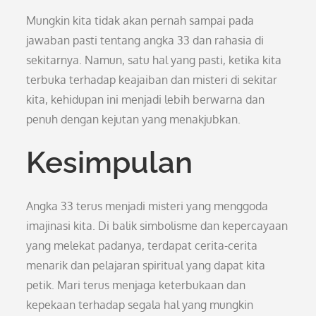
Mungkin kita tidak akan pernah sampai pada
jawaban pasti tentang angka 33 dan rahasia di
sekitarnya. Namun, satu hal yang pasti, ketika kita
terbuka terhadap keajaiban dan misteri di sekitar
kita, kehidupan ini menjadi lebih berwarna dan
penuh dengan kejutan yang menakjubkan.
Kesimpulan
Angka 33 terus menjadi misteri yang menggoda
imajinasi kita. Di balik simbolisme dan kepercayaan
yang melekat padanya, terdapat cerita-cerita
menarik dan pelajaran spiritual yang dapat kita
petik. Mari terus menjaga keterbukaan dan
kepekaan terhadap segala hal yang mungkin