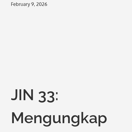
Posted
February 9, 2026
on
JIN 33:
Mengungkap