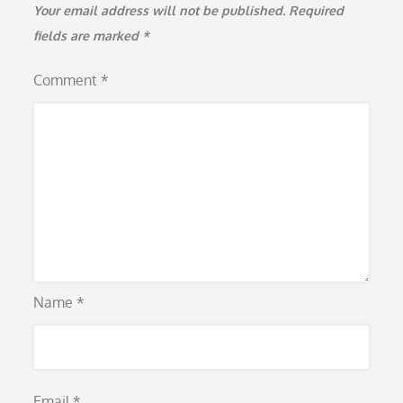
Your email address will not be published.
Required
fields are marked
*
Comment
*
Name
*
Email
*