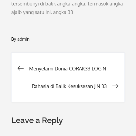
tersembunyi di balik angka-angka, termasuk angka
ajaib yang satu ini, angka 33.
By
admin
Post
Menyelami Dunia CORAK33 LOGIN
navigation
Rahasia di Balik Kesuksesan JIN 33
Leave a Reply