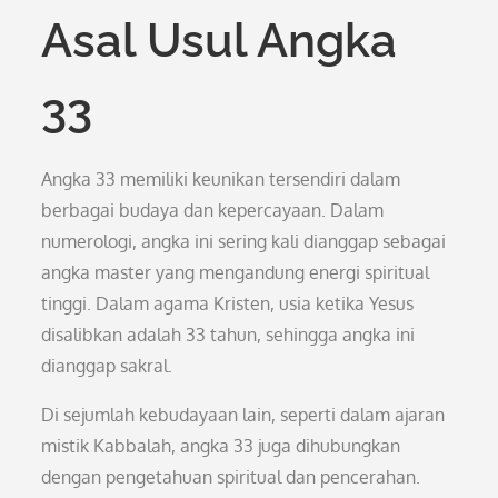
Asal Usul Angka
33
Angka 33 memiliki keunikan tersendiri dalam
berbagai budaya dan kepercayaan. Dalam
numerologi, angka ini sering kali dianggap sebagai
angka master yang mengandung energi spiritual
tinggi. Dalam agama Kristen, usia ketika Yesus
disalibkan adalah 33 tahun, sehingga angka ini
dianggap sakral.
Di sejumlah kebudayaan lain, seperti dalam ajaran
mistik Kabbalah, angka 33 juga dihubungkan
dengan pengetahuan spiritual dan pencerahan.