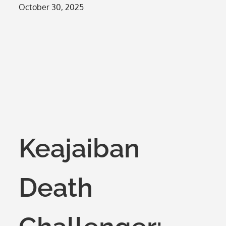
Posted
October 30, 2025
on
Keajaiban
Death