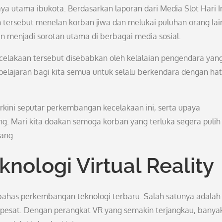
aya utama ibukota. Berdasarkan laporan dari Media Slot Hari In
tersebut menelan korban jiwa dan melukai puluhan orang lai
n menjadi sorotan utama di berbagai media sosial.
elakaan tersebut disebabkan oleh kelalaian pengendara yan
 pelajaran bagi kita semua untuk selalu berkendara dengan hat
erkini seputar perkembangan kecelakaan ini, serta upaya
. Mari kita doakan semoga korban yang terluka segera pulih
ang.
ologi Virtual Reality
embahas perkembangan teknologi terbaru. Salah satunya adalah
 pesat. Dengan perangkat VR yang semakin terjangkau, banya