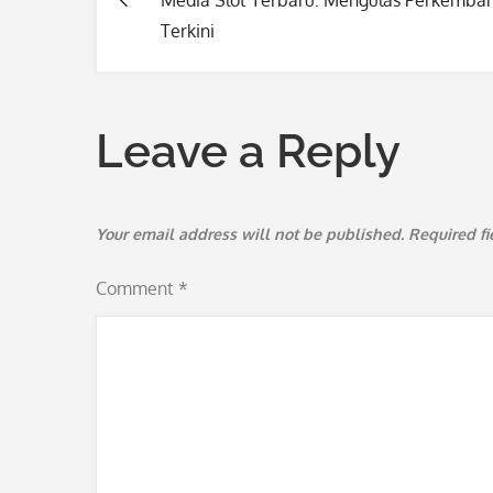
Media Slot Terbaru: Mengulas Perkemba
Post
Terkini
navigation
Leave a Reply
Your email address will not be published.
Required f
Comment
*