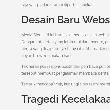
saja yang sedang ramai diperbincangkan!
Desain Baru Websit
Media Slot Hari Ini baru saja merilis desain websi
Dengan tata letak yang lebih rapi dan modern, 
berita yang disajikan. Tak hanya itu, fitur dar
doyan browsing malam hari.
Tak heran jika respons positif dari pembaca pun 
tersebut membuat pengalaman membaca berita di
Tertarik mencoba? Yuk, kunjungi situs resmi mere
Tragedi Kecelakaa