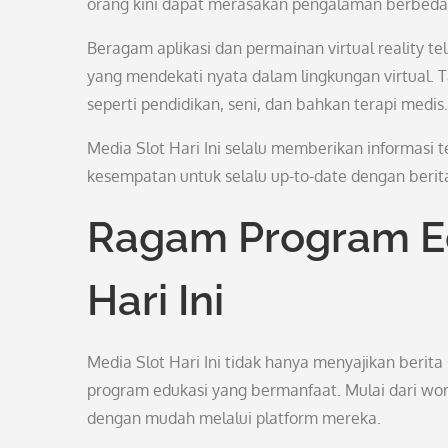
orang kini dapat merasakan pengalaman berbeda m
Beragam aplikasi dan permainan virtual reality 
yang mendekati nyata dalam lingkungan virtual. 
seperti pendidikan, seni, dan bahkan terapi medis.
Media Slot Hari Ini selalu memberikan informasi te
kesempatan untuk selalu up-to-date dengan berit
Ragam Program Ed
Hari Ini
Media Slot Hari Ini tidak hanya menyajikan berita
program edukasi yang bermanfaat. Mulai dari work
dengan mudah melalui platform mereka.