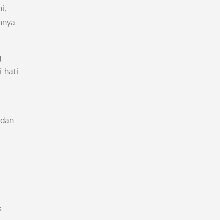
i,
nnya.
g
i-hati
 dan
k