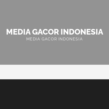
MEDIA GACOR INDONESIA
MEDIA GACOR INDONESIA