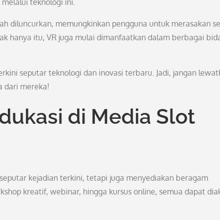
elalui teknologi ini.
telah diluncurkan, memungkinkan pengguna untuk merasakan se
Tak hanya itu, VR juga mulai dimanfaatkan dalam berbagai bid
rkini seputar teknologi dan inovasi terbaru. Jadi, jangan lewa
a dari mereka!
ukasi di Media Slot
 seputar kejadian terkini, tetapi juga menyediakan beragam
shop kreatif, webinar, hingga kursus online, semua dapat dia