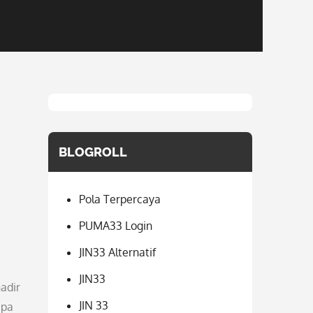
BLOGROLL
Pola Terpercaya
PUMA33 Login
JIN33 Alternatif
JIN33
hadir
JIN 33
apa