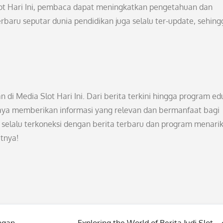
ot Hari Ini, pembaca dapat meningkatkan pengetahuan dan
rbaru seputar dunia pendidikan juga selalu ter-update, sehing
i Media Slot Hari Ini. Dari berita terkini hingga program ed
paya memberikan informasi yang relevan dan bermanfaat bagi
elalu terkoneksi dengan berita terbaru dan program menarik
utnya!