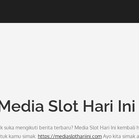
edia Slot Hari Ini
ak suka mengikuti berita terbaru? Media Slot Hari Ini kembali 
ntuk kamu simak.
https://mediaslothariini.com
Ayo kita simak 