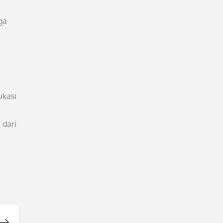
ga
ukasi
 dari