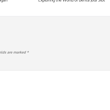
ngan
Exploring the World of Berita Judi Slot
ields are marked
*