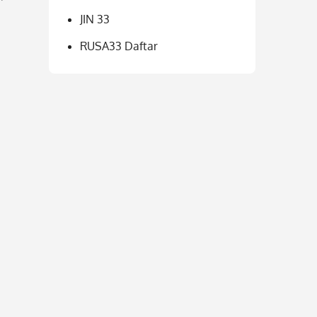
JIN 33
RUSA33 Daftar