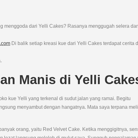
ng menggoda dari Yelli Cakes? Rasanya menggugah selera da
s.com
Di balik setiap kreasi kue dari Yelli Cakes terdapat cerita 
.
n Manis di Yelli Cake
o kue Yelli yang terkenal di sudut jalan yang ramai. Begitu
langsung menyambut dengan hangatnya. Mata saya terpana meli
anyak orang, yaitu Red Velvet Cake. Ketika menggigitnya, sen
g lezat langsung meleleh di mulut saya. Sungguh pengalaman