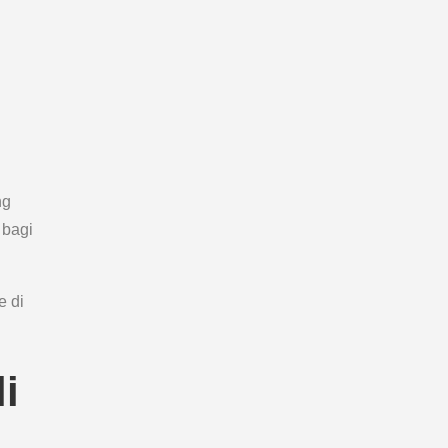
ng
 bagi
e di
i