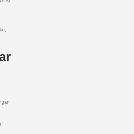
ke,
ar
engan
g