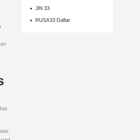
JIN 33
RUSA33 Daftar
n
dan
s
hat
sasi
 yang