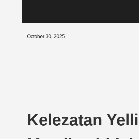
Posted
October 30, 2025
on
Kelezatan Yell