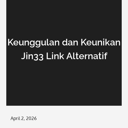
Keunggulan dan Keunikan
Jin33 Link Alternatif
Posted
April 2, 2026
on