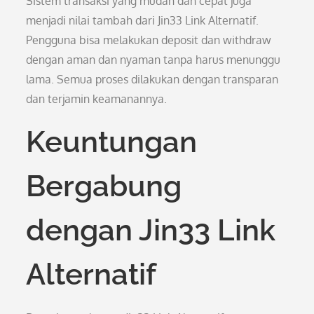
Sistem transaksi yang mudah dan cepat juga
menjadi nilai tambah dari Jin33 Link Alternatif.
Pengguna bisa melakukan deposit dan withdraw
dengan aman dan nyaman tanpa harus menunggu
lama. Semua proses dilakukan dengan transparan
dan terjamin keamanannya.
Keuntungan
Bergabung
dengan Jin33 Link
Alternatif