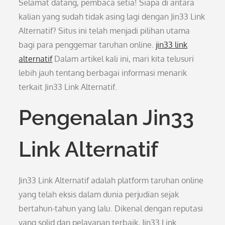
Selamat datang, pembaca setia! Siapa di antara
kalian yang sudah tidak asing lagi dengan Jin33 Link
Alternatif? Situs ini telah menjadi pilihan utama
bagi para penggemar taruhan online.
jin33 link
alternatif
Dalam artikel kali ini, mari kita telusuri
lebih jauh tentang berbagai informasi menarik
terkait Jin33 Link Alternatif.
Pengenalan Jin33
Link Alternatif
Jin33 Link Alternatif adalah platform taruhan online
yang telah eksis dalam dunia perjudian sejak
bertahun-tahun yang lalu. Dikenal dengan reputasi
yang solid dan pelayanan terbaik, Jin33 Link