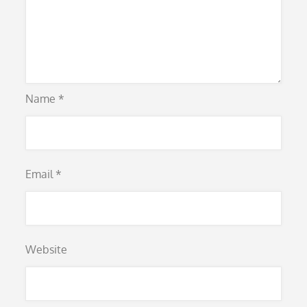
Name
*
Email
*
Website