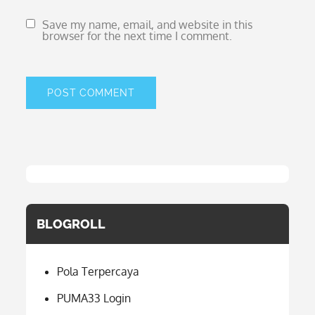
Save my name, email, and website in this
browser for the next time I comment.
BLOGROLL
Pola Terpercaya
PUMA33 Login