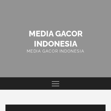
Skip
to
content
MEDIA GACOR
INDONESIA
MEDIA GACOR INDONESIA