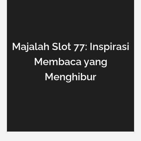
Majalah Slot 77: Inspirasi
Membaca yang
Menghibur