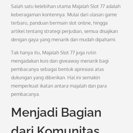
Salah satu kelebihan utama Majalah Slot 77 adalah
keberagaman kontennya. Mulai dari ulasan game
terbaru, panduan bermain slot online, hingga
artikel tentang strategi perjudian, semua disajikan
dengan gaya yang menarik dan mudah dipahami.
Tak hanya itu, Majalah Slot 77 juga rutin
mengadakan kuis dan giveaway menarik bagi
pembacanya sebagai bentuk apresiasi atas
dukungan yang diberikan. Hal ini semakin
memperkuat ikatan antara majalah dan para
pembacanya.
Menjadi Bagian
dari Komunitas