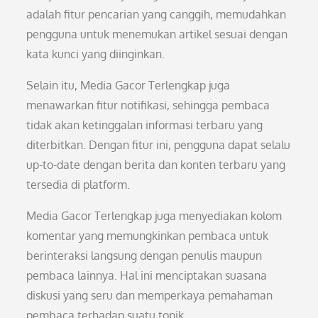
adalah fitur pencarian yang canggih, memudahkan
pengguna untuk menemukan artikel sesuai dengan
kata kunci yang diinginkan.
Selain itu, Media Gacor Terlengkap juga
menawarkan fitur notifikasi, sehingga pembaca
tidak akan ketinggalan informasi terbaru yang
diterbitkan. Dengan fitur ini, pengguna dapat selalu
up-to-date dengan berita dan konten terbaru yang
tersedia di platform.
Media Gacor Terlengkap juga menyediakan kolom
komentar yang memungkinkan pembaca untuk
berinteraksi langsung dengan penulis maupun
pembaca lainnya. Hal ini menciptakan suasana
diskusi yang seru dan memperkaya pemahaman
pembaca terhadap suatu topik.