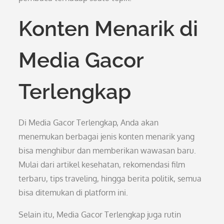
Konten Menarik di
Media Gacor
Terlengkap
Di Media Gacor Terlengkap, Anda akan
menemukan berbagai jenis konten menarik yang
bisa menghibur dan memberikan wawasan baru.
Mulai dari artikel kesehatan, rekomendasi film
terbaru, tips traveling, hingga berita politik, semua
bisa ditemukan di platform ini.
Selain itu, Media Gacor Terlengkap juga rutin