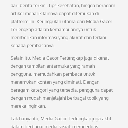
dari berita terkini, tips kesehatan, hingga beragam
artikel menarik lainnya dapat ditemukan di
platform ini. Keunggulan utama dari Media Gacor
Terlengkap adalah kemampuannya untuk
memberikan informasi yang akurat dan terkini
kepada pembacanya.
Selain itu, Media Gacor Terlengkap juga dikenal
dengan tampilan antarmuka yang ramah
pengguna, memudahkan pembaca untuk
menemukan konten yang diminati. Dengan
beragam kategori yang tersedia, pengguna dapat
dengan mudah menjelajahi berbagai topik yang
mereka inginkan.
Tak hanya itu, Media Gacor Terlengkap juga aktif
dalam berbagai media sosial, memperluas