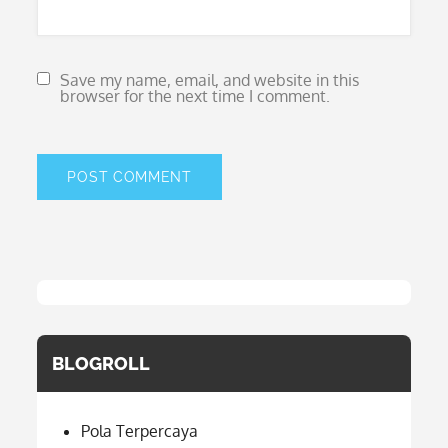
Save my name, email, and website in this
browser for the next time I comment.
BLOGROLL
Pola Terpercaya