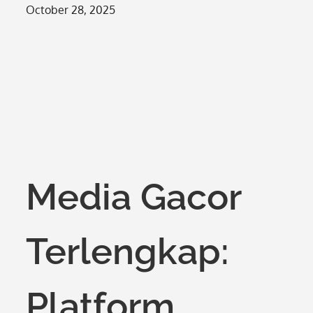
Posted
October 28, 2025
on
Media Gacor
Terlengkap:
Platform