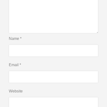
Name
*
Email
*
Website