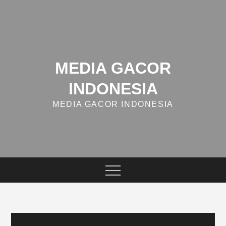
Skip
to
content
MEDIA GACOR
INDONESIA
MEDIA GACOR INDONESIA