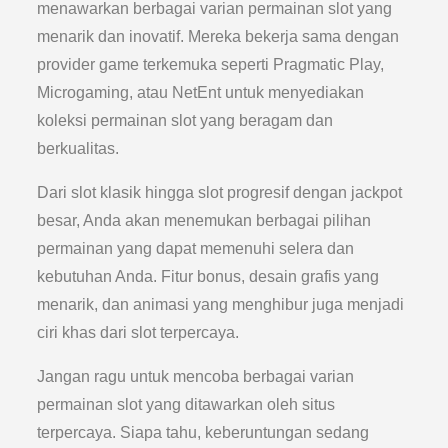
menawarkan berbagai varian permainan slot yang
menarik dan inovatif. Mereka bekerja sama dengan
provider game terkemuka seperti Pragmatic Play,
Microgaming, atau NetEnt untuk menyediakan
koleksi permainan slot yang beragam dan
berkualitas.
Dari slot klasik hingga slot progresif dengan jackpot
besar, Anda akan menemukan berbagai pilihan
permainan yang dapat memenuhi selera dan
kebutuhan Anda. Fitur bonus, desain grafis yang
menarik, dan animasi yang menghibur juga menjadi
ciri khas dari slot terpercaya.
Jangan ragu untuk mencoba berbagai varian
permainan slot yang ditawarkan oleh situs
terpercaya. Siapa tahu, keberuntungan sedang