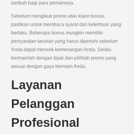
tambah bagi para pemainnya.
Sebelum mengikuti promo atau klaim bonus,
pastikan untuk membaca syarat dan ketentuan yang
berlaku. Beberapa bonus mungkin memiliki
persyaratan taruhan yang harus dipenuhi sebelum
Anda dapat menarik kemenangan Anda. Selalu
bermainlah dengan bijak dan pilihlah promo yang
sesuai dengan gaya bermain Anda.
Layanan
Pelanggan
Profesional