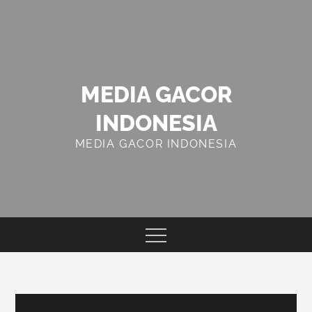
Skip
to
content
MEDIA GACOR
INDONESIA
MEDIA GACOR INDONESIA