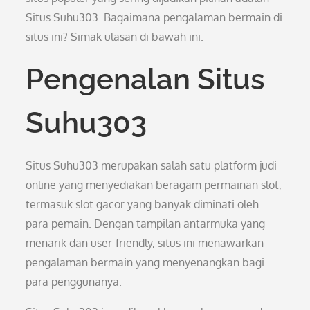
Situs Suhu303. Bagaimana pengalaman bermain di
situs ini? Simak ulasan di bawah ini.
Pengenalan Situs
Suhu303
Situs Suhu303 merupakan salah satu platform judi
online yang menyediakan beragam permainan slot,
termasuk slot gacor yang banyak diminati oleh
para pemain. Dengan tampilan antarmuka yang
menarik dan user-friendly, situs ini menawarkan
pengalaman bermain yang menyenangkan bagi
para penggunanya.