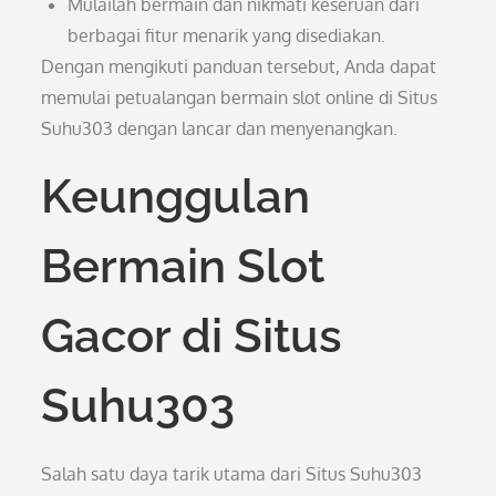
Mulailah bermain dan nikmati keseruan dari
berbagai fitur menarik yang disediakan.
Dengan mengikuti panduan tersebut, Anda dapat
memulai petualangan bermain slot online di Situs
Suhu303 dengan lancar dan menyenangkan.
Keunggulan
Bermain Slot
Gacor di Situs
Suhu303
Salah satu daya tarik utama dari Situs Suhu303