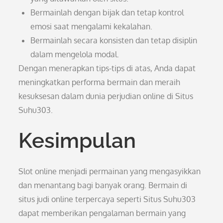
Bermainlah dengan bijak dan tetap kontrol
emosi saat mengalami kekalahan.
Bermainlah secara konsisten dan tetap disiplin
dalam mengelola modal.
Dengan menerapkan tips-tips di atas, Anda dapat
meningkatkan performa bermain dan meraih
kesuksesan dalam dunia perjudian online di Situs
Suhu303.
Kesimpulan
Slot online menjadi permainan yang mengasyikkan
dan menantang bagi banyak orang. Bermain di
situs judi online terpercaya seperti Situs Suhu303
dapat memberikan pengalaman bermain yang