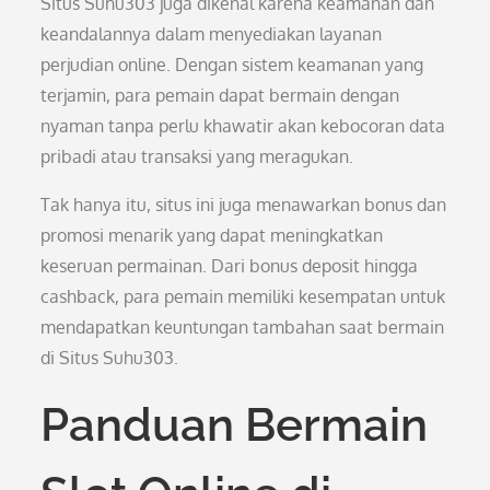
Situs Suhu303 juga dikenal karena keamanan dan
keandalannya dalam menyediakan layanan
perjudian online. Dengan sistem keamanan yang
terjamin, para pemain dapat bermain dengan
nyaman tanpa perlu khawatir akan kebocoran data
pribadi atau transaksi yang meragukan.
Tak hanya itu, situs ini juga menawarkan bonus dan
promosi menarik yang dapat meningkatkan
keseruan permainan. Dari bonus deposit hingga
cashback, para pemain memiliki kesempatan untuk
mendapatkan keuntungan tambahan saat bermain
di Situs Suhu303.
Panduan Bermain