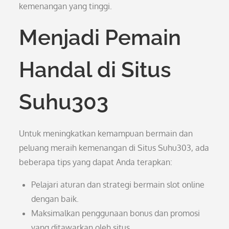
kemenangan yang tinggi.
Menjadi Pemain
Handal di Situs
Suhu303
Untuk meningkatkan kemampuan bermain dan
peluang meraih kemenangan di Situs Suhu303, ada
beberapa tips yang dapat Anda terapkan:
Pelajari aturan dan strategi bermain slot online
dengan baik.
Maksimalkan penggunaan bonus dan promosi
yang ditawarkan oleh situs.