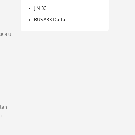
JIN 33
RUSA33 Daftar
selalu
stan
n