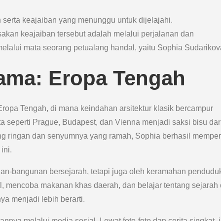
 serta keajaiban yang menunggu untuk dijelajahi.
akan keajaiban tersebut adalah melalui perjalanan dan
 melalui mata seorang petualang handal, yaitu Sophia Sudarikov
tama: Eropa Tengah
ropa Tengah, di mana keindahan arsitektur klasik bercampur
seperti Prague, Budapest, dan Vienna menjadi saksi bisu dar
ng ringan dan senyumnya yang ramah, Sophia berhasil memper
ini.
an-bangunan bersejarah, tetapi juga oleh keramahan pendudu
kal, mencoba makanan khas daerah, dan belajar tentang sejarah
a menjadi lebih berarti.
ya melalui media sosial. Lewat foto-foto dan cerita singkat, 