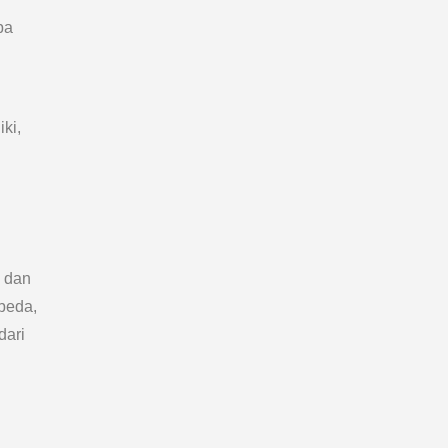
pa
ki,
a dan
rbeda,
dari