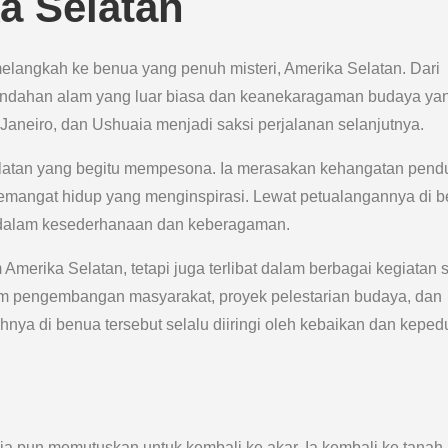
a Selatan
 melangkah ke benua yang penuh misteri, Amerika Selatan. Dari
indahan alam yang luar biasa dan keanekaragaman budaya ya
Janeiro, dan Ushuaia menjadi saksi perjalanan selanjutnya.
elatan yang begitu mempesona. Ia merasakan kehangatan pend
an semangat hidup yang menginspirasi. Lewat petualangannya di 
n dalam kesederhanaan dan keberagaman.
merika Selatan, tetapi juga terlibat dalam berbagai kegiatan s
ram pengembangan masyarakat, proyek pelestarian budaya, dan
ya di benua tersebut selalu diiringi oleh kebaikan dan kepedu
ia pun memutuskan untuk kembali ke akar. Ia kembali ke tanah