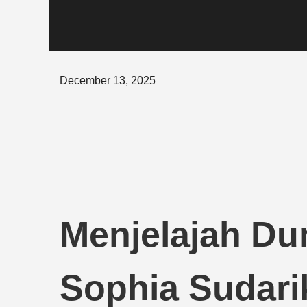
Posted
December 13, 2025
on
Menjelajah Dun
Sophia Sudari