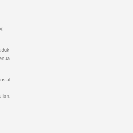
ng
uduk
benua
osial
lian.