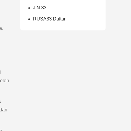
JIN 33
RUSA33 Daftar
a.
i
oleh
k
 dan
ia