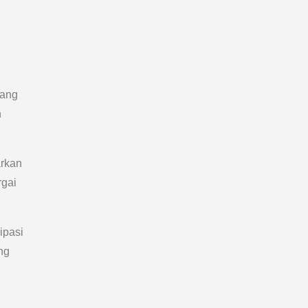
yang
n
arkan
rgai
ipasi
ng