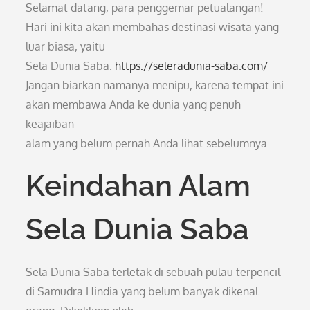
Selamat datang, para penggemar petualangan!
Hari ini kita akan membahas destinasi wisata yang
luar biasa, yaitu
Sela Dunia Saba.
https://seleradunia-saba.com/
Jangan biarkan namanya menipu, karena tempat ini
akan membawa Anda ke dunia yang penuh
keajaiban
alam yang belum pernah Anda lihat sebelumnya.
Keindahan Alam
Sela Dunia Saba
Sela Dunia Saba terletak di sebuah pulau terpencil
di Samudra Hindia yang belum banyak dikenal