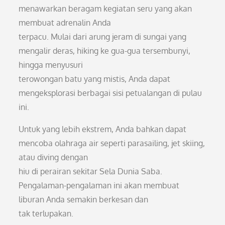
menawarkan beragam kegiatan seru yang akan
membuat adrenalin Anda
terpacu. Mulai dari arung jeram di sungai yang
mengalir deras, hiking ke gua-gua tersembunyi,
hingga menyusuri
terowongan batu yang mistis, Anda dapat
mengeksplorasi berbagai sisi petualangan di pulau
ini.
Untuk yang lebih ekstrem, Anda bahkan dapat
mencoba olahraga air seperti parasailing, jet skiing,
atau diving dengan
hiu di perairan sekitar Sela Dunia Saba.
Pengalaman-pengalaman ini akan membuat
liburan Anda semakin berkesan dan
tak terlupakan.