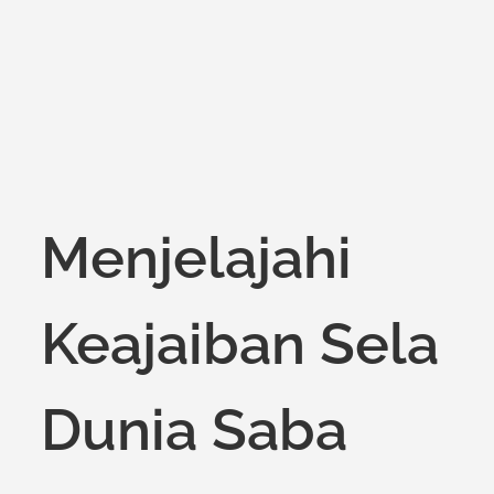
Menjelajahi
Keajaiban Sela
Dunia Saba