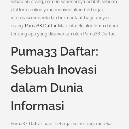
sebagian orang, namun sebenarnya adalah sebuah
platform online yang menyediakan berbagai
informasi menarik dan bermanfaat bagi banyak
orang.
Puma33 Daftar
Mari kita eksplor lebih dalam
tentang apa yang ditawarkan oleh Puma33 Daftar.
Puma33 Daftar:
Sebuah Inovasi
dalam Dunia
Informasi
Puma33 Daftar hadir sebagai solusi bagi mereka