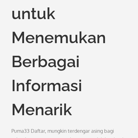
untuk
Menemukan
Berbagai
Informasi
Menarik
Puma33 Daftar, mungkin terdengar asing bagi