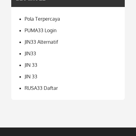
Pola Terpercaya
PUMA33 Login
JIN33 Alternatif
JIN33
JIN 33
JIN 33
RUSA33 Daftar