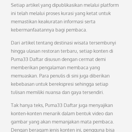
Setiap artikel yang dipublikasikan melalui platform
ini telah melalui proses kurasi yang ketat untuk
memastikan keakuratan informasi serta
kebermanfaatannya bagi pembaca.
Dari artikel tentang destinasi wisata tersembunyi
hingga ulasan restoran terbaru, setiap konten di
Puma33 Daftar disusun dengan cermat demi
memberikan pengalaman membaca yang
memuaskan. Para penulis di sini juga diberikan
kebebasan untuk berekspresi sehingga setiap
tulisan memiliki nuansa dan gaya tersendiri.
Tak hanya teks, Puma33 Daftar juga menyajikan
konten-konten menarik dalam bentuk video dan
gambar yang akan memanjakan mata pembaca.
Dengan beragam jenis konten ini, pengguna bisa