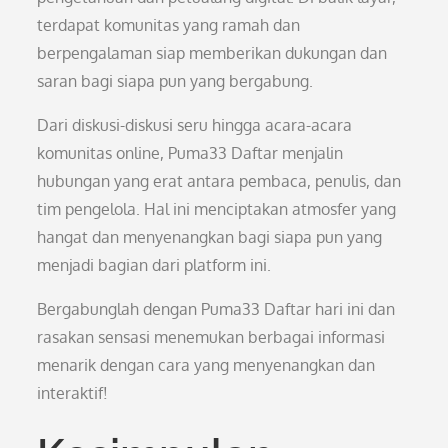
terdapat komunitas yang ramah dan
berpengalaman siap memberikan dukungan dan
saran bagi siapa pun yang bergabung.
Dari diskusi-diskusi seru hingga acara-acara
komunitas online, Puma33 Daftar menjalin
hubungan yang erat antara pembaca, penulis, dan
tim pengelola. Hal ini menciptakan atmosfer yang
hangat dan menyenangkan bagi siapa pun yang
menjadi bagian dari platform ini.
Bergabunglah dengan Puma33 Daftar hari ini dan
rasakan sensasi menemukan berbagai informasi
menarik dengan cara yang menyenangkan dan
interaktif!