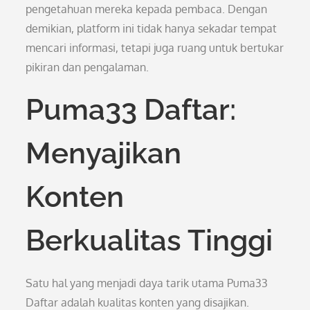
pengetahuan mereka kepada pembaca. Dengan
demikian, platform ini tidak hanya sekadar tempat
mencari informasi, tetapi juga ruang untuk bertukar
pikiran dan pengalaman.
Puma33 Daftar:
Menyajikan
Konten
Berkualitas Tinggi
Satu hal yang menjadi daya tarik utama Puma33
Daftar adalah kualitas konten yang disajikan.