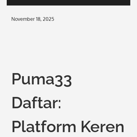
Posted
November 18, 2025
on
Puma33
Daftar:
Platform Keren