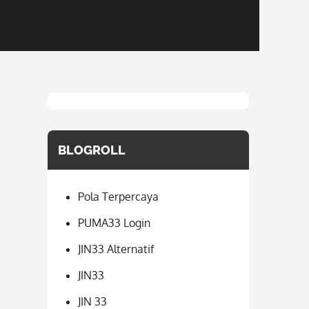
BLOGROLL
Pola Terpercaya
PUMA33 Login
JIN33 Alternatif
JIN33
JIN 33