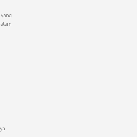
n yang
dalam
aya