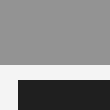
Skip
to
content