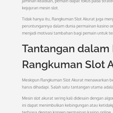
jaminan keadilan, pemain dapat fokus pada stra
kejujuran mesin slot.
Tidak hanya itu, Rangkuman Slot Akurat juga men
peruntungannya dalam dunia permainan kasino onli
menjadi motivasi tambahan bagi pemain untuk
Tantangan dalam
Rangkuman Slot A
Meskipun Rangkuman Slot Akurat menawarkan ber
harus dihadapi. Salah satu tantangan utama adala
Mesin slot akurat sering kali didesain dengan al
ini dapat menimbulkan kebingungan atau ketidak
terbiasa dengan konsep permainan kasino online.