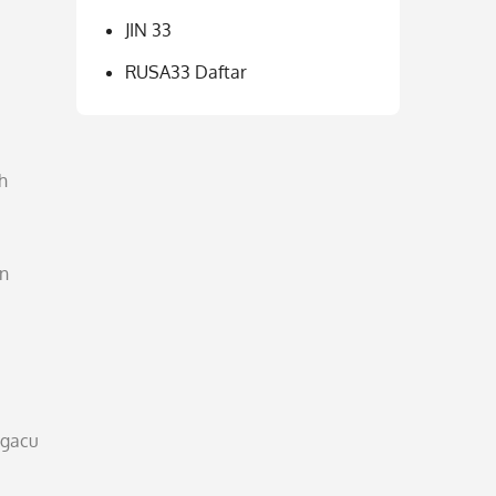
JIN 33
RUSA33 Daftar
h
an
ngacu