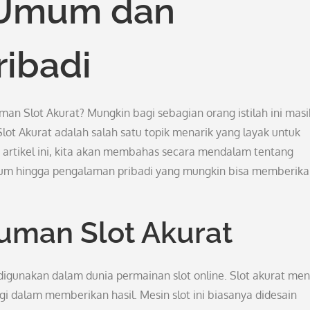
 Umum dan
ibadi
 Slot Akurat? Mungkin bagi sebagian orang istilah ini masi
t Akurat adalah salah satu topik menarik yang layak untuk
artikel ini, kita akan membahas secara mendalam tentang
mum hingga pengalaman pribadi yang mungkin bisa memberik
uman Slot Akurat
 digunakan dalam dunia permainan slot online. Slot akurat me
ggi dalam memberikan hasil. Mesin slot ini biasanya didesain