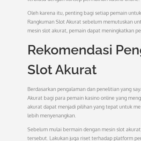
Oleh karena itu, penting bagi setiap pemain untu
Rangkuman Slot Akurat sebelum memutuskan unt
mesin slot akurat, pemain dapat meningkatkan p
Rekomendasi Pe
Slot Akurat
Berdasarkan pengalaman dan penelitian yang sa
Akurat bagi para pemain kasino online yang meng
akurat dapat menjadi pilihan yang tepat untuk 
lebih menyenangkan.
Sebelum mulai bermain dengan mesin slot akurat
tersebut. Lakukan juga riset terhadap platform 