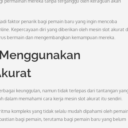
tegi permainan mereka tanpa terganggu oleh keraguan akan
jadi faktor penarik bagi pemain baru yang ingin mencoba
ne. Kepercayaan diri yang diberikan oleh mesin slot akurat 
 terus bermain dan mengembangkan kemampuan mereka.
 Menggunakan
kurat
bagai keunggulan, namun tidak terlepas dari tantangan yan
h dalam memahami cara kerja mesin slot akurat itu sendiri.
goritma kompleks yang tidak selalu mudah dipahami oleh pemain
pastian bagi pemain, terutama bagi pemain baru yang belum