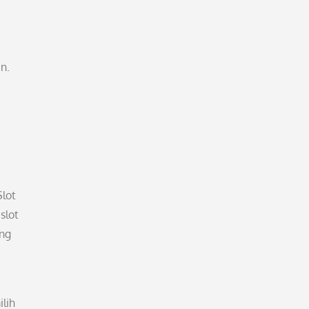
n.
lot
slot
ang
lih