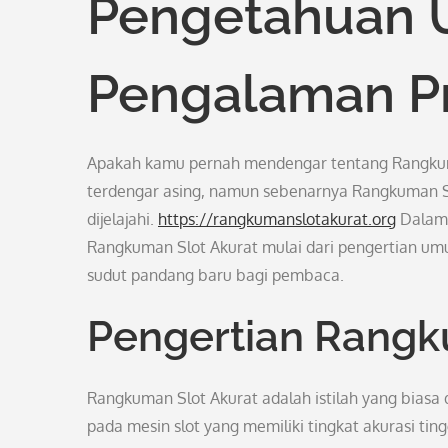
Pengetahuan
Pengalaman Pr
Apakah kamu pernah mendengar tentang Rangkuman
terdengar asing, namun sebenarnya Rangkuman Slo
dijelajahi.
https://rangkumanslotakurat.org
Dalam 
Rangkuman Slot Akurat mulai dari pengertian u
sudut pandang baru bagi pembaca.
Pengertian Rangk
Rangkuman Slot Akurat adalah istilah yang biasa
pada mesin slot yang memiliki tingkat akurasi tin