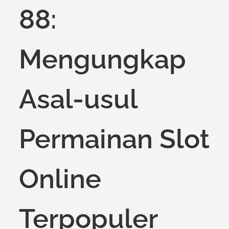
88:
Mengungkap
Asal-usul
Permainan Slot
Online
Terpopuler