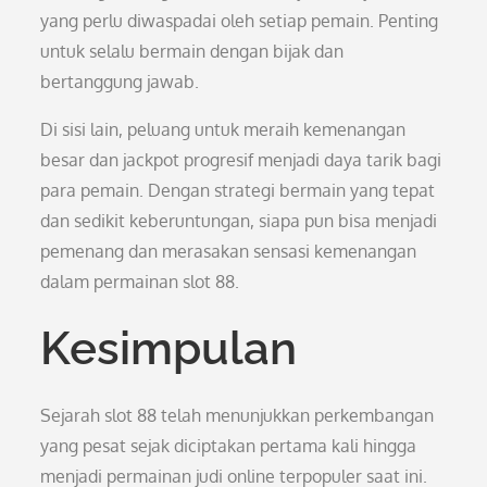
yang perlu diwaspadai oleh setiap pemain. Penting
untuk selalu bermain dengan bijak dan
bertanggung jawab.
Di sisi lain, peluang untuk meraih kemenangan
besar dan jackpot progresif menjadi daya tarik bagi
para pemain. Dengan strategi bermain yang tepat
dan sedikit keberuntungan, siapa pun bisa menjadi
pemenang dan merasakan sensasi kemenangan
dalam permainan slot 88.
Kesimpulan
Sejarah slot 88 telah menunjukkan perkembangan
yang pesat sejak diciptakan pertama kali hingga
menjadi permainan judi online terpopuler saat ini.