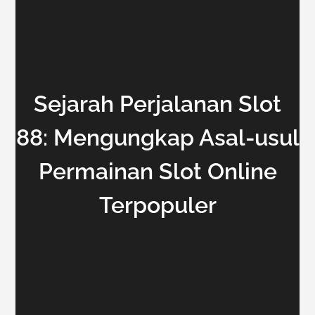
Sejarah Perjalanan Slot
88: Mengungkap Asal-usul
Permainan Slot Online
Terpopuler