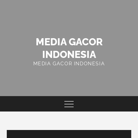
Skip
to
content
MEDIA GACOR
INDONESIA
MEDIA GACOR INDONESIA