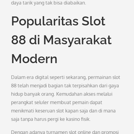
daya tarik yang tak bisa diabaikan.
Popularitas Slot
88 di Masyarakat
Modern
Dalam era digital seperti sekarang, permainan slot
88 telah menjadi bagian tak terpisahkan dari gaya
hidup banyak orang. Kemudahan akses melalui
perangkat seluler membuat pemain dapat
menikmati keseruan slot kapan saja dan di mana
saja tanpa harus pergi ke kasino fisik.
Dengan adanya turnamen slot online dan promosi