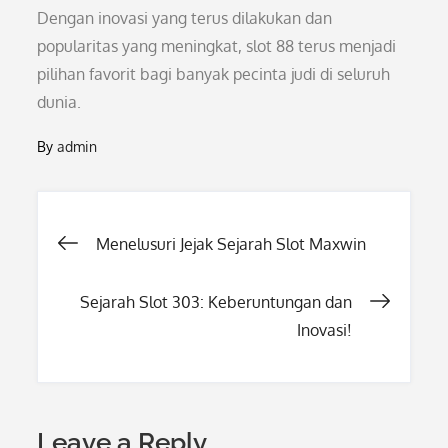
Dengan inovasi yang terus dilakukan dan
popularitas yang meningkat, slot 88 terus menjadi
pilihan favorit bagi banyak pecinta judi di seluruh
dunia.
By
admin
Post
Menelusuri Jejak Sejarah Slot Maxwin
navigation
Sejarah Slot 303: Keberuntungan dan
Inovasi!
Leave a Reply