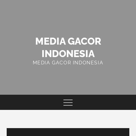
Skip
to
content
MEDIA GACOR
INDONESIA
MEDIA GACOR INDONESIA