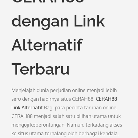
dengan Link
Alternatif
Terbaru
Menjelajah dunia perjudian online menjadi lebih
seru dengan hadirnya situs CERAH88.
CERAH88
Link Alternatif
Bagi para pecinta taruhan online,
CERAH88 menjadi salah satu pilihan utama untuk
menguji keberuntungan. Namun, terkadang akses
ke situs utama terhalang oleh berbagai kendala.