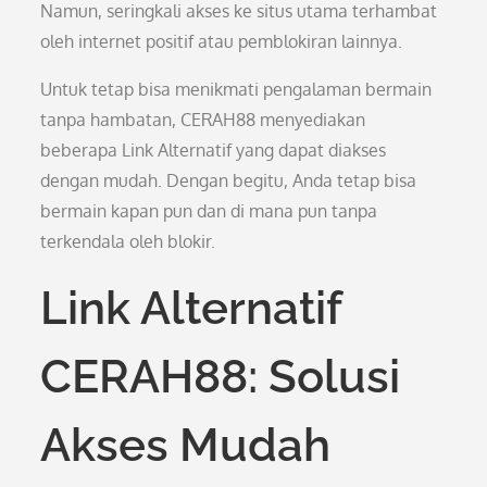
Namun, seringkali akses ke situs utama terhambat
oleh internet positif atau pemblokiran lainnya.
Untuk tetap bisa menikmati pengalaman bermain
tanpa hambatan, CERAH88 menyediakan
beberapa Link Alternatif yang dapat diakses
dengan mudah. Dengan begitu, Anda tetap bisa
bermain kapan pun dan di mana pun tanpa
terkendala oleh blokir.
Link Alternatif
CERAH88: Solusi
Akses Mudah