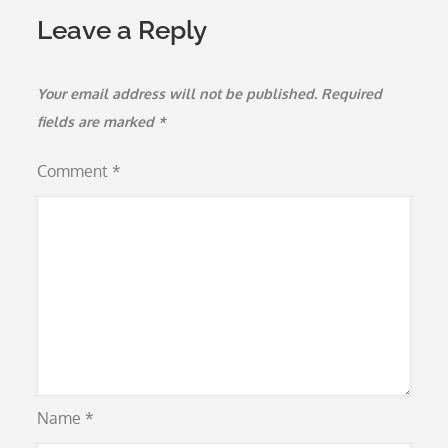
Leave a Reply
Your email address will not be published.
Required
fields are marked
*
Comment
*
Name
*