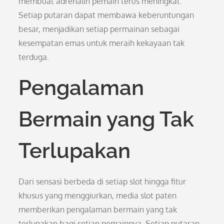
membuat adrenalin pemain terus meningkat.
Setiap putaran dapat membawa keberuntungan
besar, menjadikan setiap permainan sebagai
kesempatan emas untuk meraih kekayaan tak
terduga.
Pengalaman
Bermain yang Tak
Terlupakan
Dari sensasi berbeda di setiap slot hingga fitur
khusus yang menggiurkan, media slot paten
memberikan pengalaman bermain yang tak
terlupakan bagi setiap pemainnya. Setiap putaran