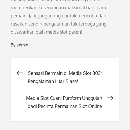
memberikan kesenangan maksimal bagi para
pemain. Jadi, jangan ragu untuk mencoba dan
rasakan sendiri pengalaman tak terduga yang
ditawarkan oleh media slot paten!
By
admin
Post
Sensasi Bermain di Media Slot 303:
Pengalaman Luar Biasa!
navigation
Media Slot Cuan: Platform Unggulan
bagi Pecinta Permainan Slot Online