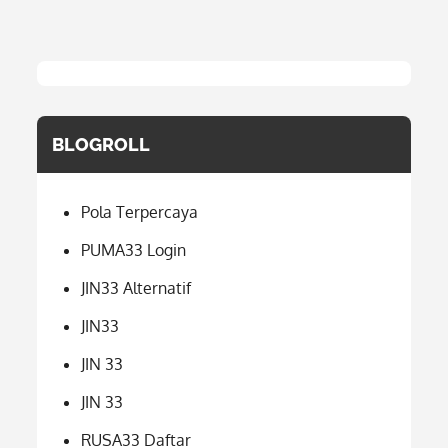
BLOGROLL
Pola Terpercaya
PUMA33 Login
JIN33 Alternatif
JIN33
JIN 33
JIN 33
RUSA33 Daftar