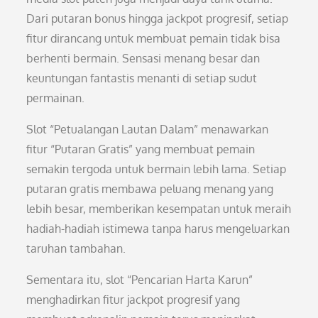
Dari putaran bonus hingga jackpot progresif, setiap
fitur dirancang untuk membuat pemain tidak bisa
berhenti bermain. Sensasi menang besar dan
keuntungan fantastis menanti di setiap sudut
permainan.
Slot “Petualangan Lautan Dalam” menawarkan
fitur “Putaran Gratis” yang membuat pemain
semakin tergoda untuk bermain lebih lama. Setiap
putaran gratis membawa peluang menang yang
lebih besar, memberikan kesempatan untuk meraih
hadiah-hadiah istimewa tanpa harus mengeluarkan
taruhan tambahan.
Sementara itu, slot “Pencarian Harta Karun”
menghadirkan fitur jackpot progresif yang