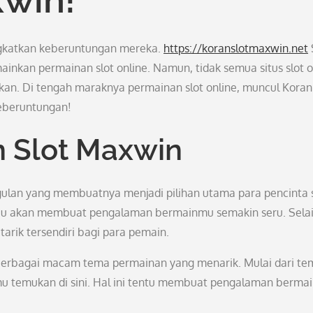
ngkatkan keberuntungan mereka.
https://koranslotmaxwin.net
inkan permainan slot online. Namun, tidak semua situs slot o
 Di tengah maraknya permainan slot online, muncul Koran 
keberuntungan!
 Slot Maxwin
an yang membuatnya menjadi pilihan utama para pencinta s
au akan membuat pengalaman bermainmu semakin seru. Selain
tarik tersendiri bagi para pemain.
 berbagai macam tema permainan yang menarik. Mulai dari te
mu temukan di sini. Hal ini tentu membuat pengalaman berma