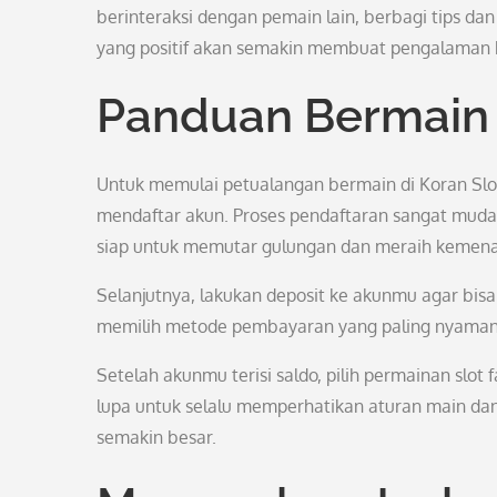
berinteraksi dengan pemain lain, berbagi tips d
yang positif akan semakin membuat pengalaman 
Panduan Bermain 
Untuk memulai petualangan bermain di Koran Slo
mendaftar akun. Proses pendaftaran sangat muda
siap untuk memutar gulungan dan meraih kemen
Selanjutnya, lakukan deposit ke akunmu agar bi
memilih metode pembayaran yang paling nyaman b
Setelah akunmu terisi saldo, pilih permainan slo
lupa untuk selalu memperhatikan aturan main da
semakin besar.