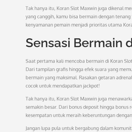
Tak hanya itu, Koran Slot Maxwin juga dikenal me
yang canggih, kamu bisa bermain dengan tenang 
kenyamanan pemain menjadi prioritas utama Kor
Sensasi Bermain d
Saat pertama kali mencoba bermain di Koran Slo
Dari tampilan grafis hingga efek suara yang m
bermain yang maksimal. Rasakan getaran adrena
cocok untuk mendapatkan jackpot!
Tak hanya itu, Koran Slot Maxwin juga menawa
semakin besar. Dari bonus deposit hingga bonus re
kesempatan untuk meraih keberuntungan dengan
Jangan lupa pula untuk bergabung dalam komunita