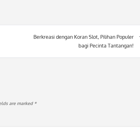
Berkreasi dengan Koran Slot, Pilihan Populer
bagi Pecinta Tantangan!
ields are marked
*