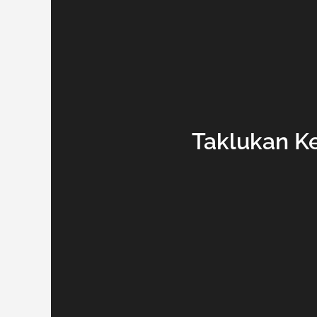
Taklukan K