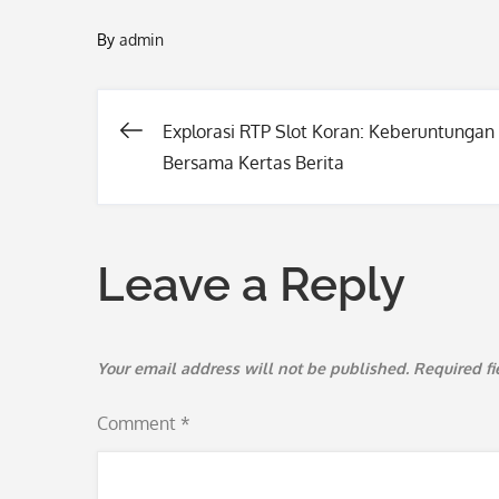
By
admin
Explorasi RTP Slot Koran: Keberuntungan
Post
Bersama Kertas Berita
navigation
Leave a Reply
Your email address will not be published.
Required f
Comment
*