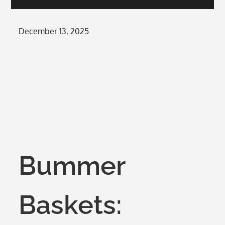
Posted
December 13, 2025
on
Bummer
Baskets: