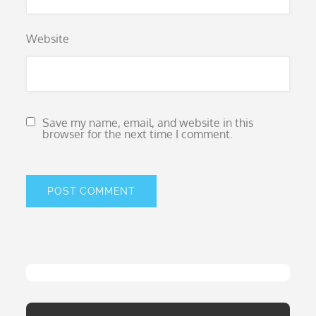
Website
Save my name, email, and website in this
browser for the next time I comment.