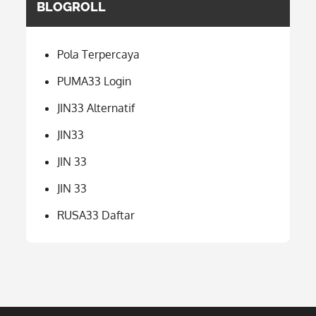
BLOGROLL
Pola Terpercaya
PUMA33 Login
JIN33 Alternatif
JIN33
JIN 33
JIN 33
RUSA33 Daftar